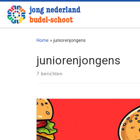
Ga naar inhoud
Home
»
juniorenjongens
juniorenjongens
7 berichten