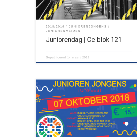
van het district… Locatie: Grootschoterweg 121
2018/2019
JUNIORENJONGENS
JUNIORENMEIDEN
Juniorendag | Celblok 121
Gepubliceerd
14 maart 2019
De Junioren Jongens denken vooruit! In het voorjaar
willen ze een extra leuk weekendje weg. Om dat te
bekostigen organiseren ze op 7 oktober een
tuinfeest. Vanaf 15:30 zorgen de jongens voor een
heerlijke middag! De entree bedraagt 15 euro, en
daarvoor krijg je onbeperkt bbq-tapas en drinken.
Een plaatsje […]