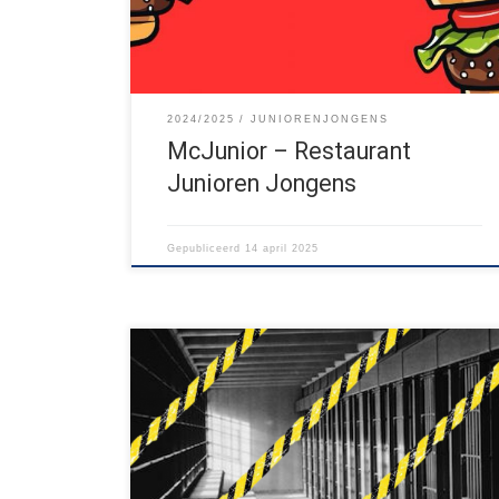
2024/2025
JUNIORENJONGENS
McJunior – Restaurant
Junioren Jongens
Gepubliceerd
14 april 2025
Voor de Junioren van Gastel, Leende én Budel-
Schoot is het vrijdag 29 maart Juniorendag. JNBS
tovert de blokhut om tot een ware
smokkelgevangenis! In een mega-escape room zullen
de Junioren van Gastel, Leende en Budel-Schoot
gaan strijden om de grootste maffiabaas te worden