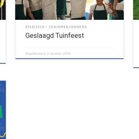
stroomde de blokhut vol met […]
2018/2019
JUNIORENJONGENS
Geslaagd Tuinfeest
Gepubliceerd
8 oktober 2018