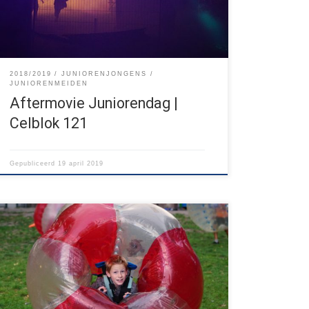
smokkelwaar uit de gevangenis smokkelen. Daarvoor
moesten ze wel eerst de escaperoom zien […]
2018/2019
JUNIORENJONGENS
JUNIORENMEIDEN
Aftermovie Juniorendag |
Celblok 121
Gepubliceerd
19 april 2019
Wij zijn de Junioren Jongens! We zijn jongens uit
groep 6, 7 en 8 van de basisschool. Zoals je kunt
zien doen we op onze groepsavonden super vette
dingen, zoals bubble-ballen en kratstapelen. Ben je
ook een jongen uit groep 6, 7 of 8 en wil je eens