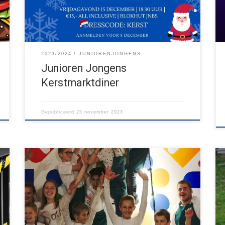
2023/2024
JUNIORENJONGENS
Junioren Jongens
Kerstmarktdiner
Gepubliceerd
25 november 2023
De weersvoorspellingen waren slecht, dus het
tuinfeest van de junioren-jongens werd veranderd in
een luxe diner in de blokhut. De Junioren Jongens
begonnen ’s ochtends al met het bereiden van de
vele gerechten, maar tijd voor een spelletje
tussendoor was er ook. Halverwege de middag