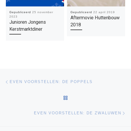
Gepubliceerd
25 november
Gepubliceerd
22 april 2019
2023
Aftermovie Huttenbouw
Junioren Jongens
2018
Kerstmarktdiner
Bericht navigatie
Vorig bericht
EVEN VOORSTELLEN: DE POPPELS
TERUG NAAR BERICHTEN
Vo
EVEN VOORSTELLEN: DE ZWALUWEN