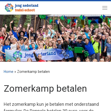
Ga naar inhoud
Me
Home
»
Zomerkamp betalen
Zomerkamp betalen
Het zomerkamp kun je betalen met onderstaand
formulier. De Poppels betalen 30 euro, voor de