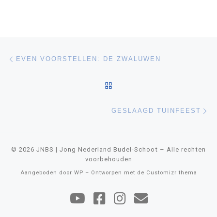
Bericht navigatie
Vorig bericht
EVEN VOORSTELLEN: DE ZWALUWEN
TERUG NAAR BERICHTEN
Vo
GESLAAGD TUINFEEST
© 2026
JNBS | Jong Nederland Budel-Schoot
– Alle rechten
voorbehouden
Aangeboden door
WP
– Ontworpen met de
Customizr thema