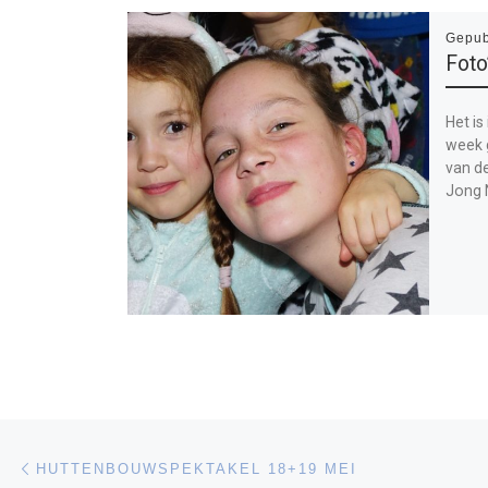
Gepub
Foto
Het is
week g
van de
Jong 
Bericht navigatie
Vorig bericht
HUTTENBOUWSPEKTAKEL 18+19 MEI