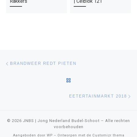
Rakkers
| Celblok 121
Bericht navigatie
Vorig bericht
BRANDWEER REDT PIETEN
TERUG NAAR BERICHTEN
Vo
EETERTAINMARKT 2018
© 2026
JNBS | Jong Nederland Budel-Schoot
– Alle rechten
voorbehouden
Aangeboden door
WP
– Ontworpen met de
Customizr thema