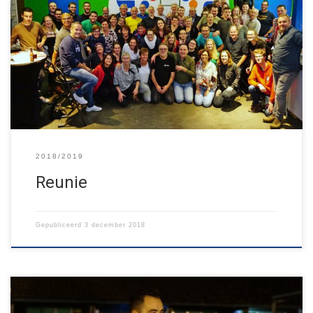
Op 10 november was er een reünie voor alle leiding uit de
geschiedenis van onze verenging. Er waren meer dan 70 mensen
op afgekomen! Mensen die in de jaren 60 leiding waren tot nu;
zo’n 5 generaties aan leiding! Een avond waarop herinneringen
werden opgehaald, foto’s werden bekeken, verhalen werden […]
2018/2019
Reunie
Gepubliceerd
3 december 2018