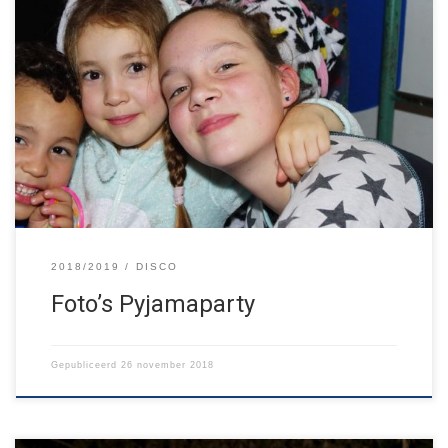
Het is inmiddels alweer anderhalve week geleden, maar hier zijn
de foto’s van de Pyjamaparty! Alle kinderen van Jong Nederland
én hun vriendjes en vriendinnetjes hebben zich een avond prima
vermaakt, dansend in hun pyjama. Bekijk hieronder een kleine
selectie. Het hele album vind je op facebook.
2018/2019
DISCO
Foto’s Pyjamaparty
Gepubliceerd
26 november 2018