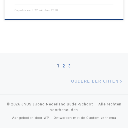
Gepubliceerd
22 oktober 2018
Berichten navigatie
1
2
3
Ou
OUDERE BERICHTEN
© 2026
JNBS | Jong Nederland Budel-Schoot
– Alle rechten
voorbehouden
Aangeboden door
WP
– Ontworpen met de
Customizr thema