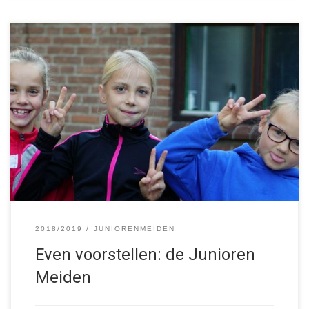
Wij zijn de meisjes uit groep 6, 7 en 8 van de basisschool.
Tijdens de groepsavonden doen we niet alleen vette spellen in
en om de blokhut, maar ook daarbuiten! Met “Kolonisten van
Schoot” bijvoorbeeld, waarbij we door heel Schoot renden om
zoveel mogelijk grondstofkaarten te vinden. Wil je ook […]
2018/2019
JUNIORENMEIDEN
Even voorstellen: de Junioren
Meiden