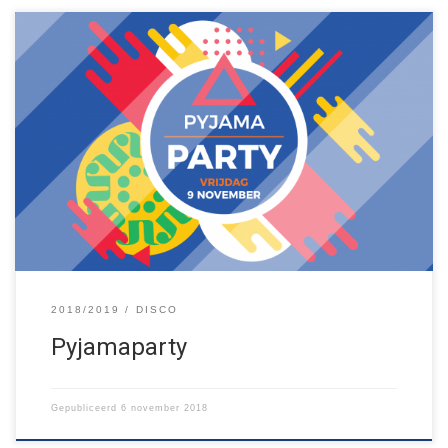
Vrijdag 9 november is het weer tijd voor de jaarlijkse JNBS
Disco, met dit jaar als thema: PYJAMAPARTY! Helemaal los gaan
op de beste DJ’s, onbeperkt frisdrank drinken, jezelf laten gaan
in een kussengevecht en dat allemaal in je pyjama en op je
sloffen! Ook als je (nog) niet bij […]
2018/2019
DISCO
Pyjamaparty
Gepubliceerd
6 november 2018