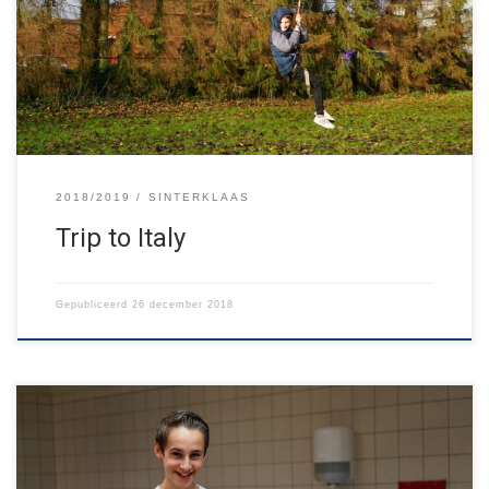
spellenmiddag konden de kinderen allemaal spellen doen in het
Italiaanse thema: Toren-van-Pisa, ober-estafette, pizza’s bakken,
kaarsen maken en nog veel meer.De clubavonden beginnen 7
januari weer. Fijne […]
2018/2019
SINTERKLAAS
Trip to Italy
Gepubliceerd
26 december 2018
Vanavond was de tweede editie van de Eetertainmarkt! Onze