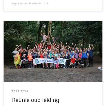
Gepubliceerd
31 oktober 2018
Op zaterdag 10 november organiseert Jong Nederland Budel-
Schoot een reünie voor al haar oud-leiding. Het huidige
leidingteam van Jong Nederland wil graag kennismaken met alle
mensen die hen zijn voorgegaan. Het idee voor een reünie is
spontaan ontstaan. Iedereen die in de ruim 70-jarige historie van
de vereniging leiding is […]
2017/2018
Reünie oud leiding