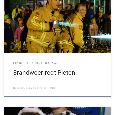
Gisteren bracht Sinterklaas een bezoek aan Jong Nederland
Budel-Schoot! En zelfs Brandweer Budel moest eraan te pas
komen om twee Pieten van het dak te halen, die er niet meer af
durfden… Daarna hebben de Poppels, Rakkers en Zwaluwen
binnen geknutseld met Piet en een dobbelspel gespeeld met
Sinterklaas. Op […]
2018/2019
SINTERKLAAS
Brandweer redt Pieten
Gepubliceerd
28 november 2018