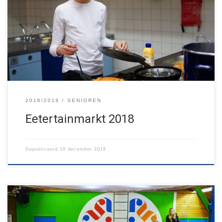
oudste groep, de Senioren, organiseerde deze foodmarket om
geld op te halen voor hun weekendje weg in het voorjaar. Dit jaar
was “Feestdagen” het thema. Je kon genieten van oliebollen,
pompoensoep, een cocktail, spaghetti en nog veel meer lekkers!
Ook kon […]
2018/2019
SENIOREN
Eetertainmarkt 2018
Gepubliceerd
16 december 2018