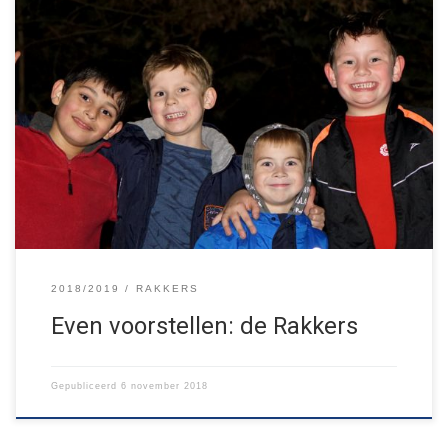
Wij zijn de jongens uit groep 3, 4 en 5 van de basisschool. Elke
week zijn we zoveel mogelijk buiten. Afgelopen groepsavond
waren we in het bos voor barrièretocht! We smokkelden we
zoveel mogelijk munten van begin- naar eindpost. Als beloning
kregen we allemaal een beker warme chocomel. Het was […]
2018/2019
RAKKERS
Even voorstellen: de Rakkers
Gepubliceerd
6 november 2018