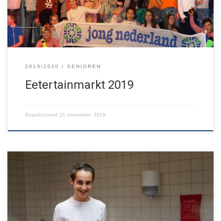
volledig ten goede aan de kinderen!
2019/2020
SENIOREN
Eetertainmarkt 2019
Gepubliceerd
21 november 2019
Vanavond was de tweede editie van de Eetertainmarkt! Onze
oudste groep, de Senioren, organiseerde deze foodmarket om
geld op te halen voor hun weekendje weg in het voorjaar. Dit jaar
was “Feestdagen” het thema. Je kon genieten van oliebollen,