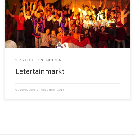
marktkramen en stands met entertainment maakten de
bezoekers een wereldreis. Zo kon er een Italiaanse pizza
gegeten worden en Belgische wafels met ijs, was er een Duitse
bierproeverij en in een Amerikaans casino kon gegokt worden.
[…]
2017/2018
SENIOREN
Eetertainmarkt
Gepubliceerd
17 december 2017