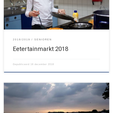
pompoensoep, een cocktail, spaghetti en nog veel meer lekkers!
Ook kon […]
2018/2019
SENIOREN
Eetertainmarkt 2018
Gepubliceerd
16 december 2018
Het seniorenweekend is los! Even schrikken toen de GPS-tocht
vanaf de Zaanse Schans uit kwam bij water. Heel veel water… Tja,