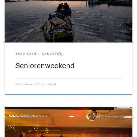
dan maar verder per boot. We vertoeven namelijk dit weekend op
een eiland: ’t Mieuwtje bij Jisp!
2017/2018
SENIOREN
Seniorenweekend
Gepubliceerd
15 juni 2018
De seniorengroep (de oudste kinderen van onze vereniging)
organiseerde vandaag een Eetertainmarkt. Via diverse