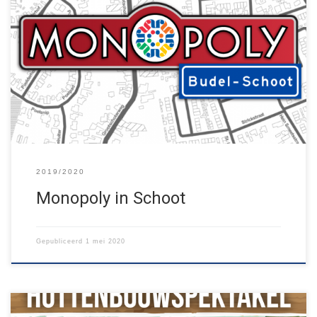
Afgelopen weken konden we helaas geen groepsavonden doen,
maar we hebben niet stilgezeten. Voor alle kinderen en
volwassenen in Budel-Schoot en omstreken hebben we namelijk
weer een nieuwe speurtocht gemaakt: MONOPOLY IN SCHOOT!
Hoe werkt het?– Pak je telefoon en zet locatiebepaling aan.– Ga
naar https://jnbs.nl/monopoly.– Zoek in Budel-Schoot alle […]
2019/2020
Monopoly in Schoot
Gepubliceerd
1 mei 2020