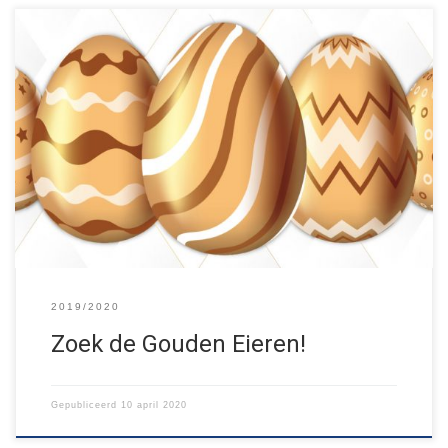
Doe jij ook mee met de Gouden Eieren puzzeltocht? Hoe gaat
het in z’n werk? – Aanstaande zaterdag en zondag gooien wij
om 10 uur ’s ochtends een blad online met opdrachten die leiden
naar de locaties van in totaal 6 gouden eieren (beide dagen 3). –
Als je een […]
2019/2020
Zoek de Gouden Eieren!
Gepubliceerd
10 april 2020