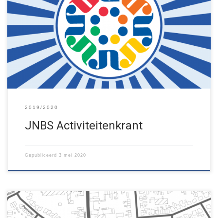
Onze leden hebben de afgelopen weken ook niet stilgezeten! Zij
kregen de afgelopen weken de JNBS-Activiteitenkrant, vol met
spellen en knutselopdrachten.Bekijk hieronder wat ze thuis
allemaal gedaan hebben!
2019/2020
JNBS Activiteitenkrant
Gepubliceerd
3 mei 2020