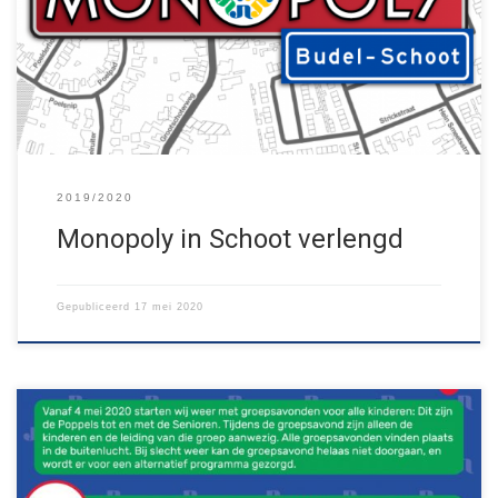
week!
Tot en met 24 mei kan iedereen op zoek naar alle
vakken van het Monopolybord. En: als je meedoet maak je kans
op het Monopoly Classic Bordspel!
Krijgen jullie de
[…]
2019/2020
Monopoly in Schoot verlengd
Gepubliceerd
17 mei 2020
DE GROEPSAVONDEN BEGINNEN WEER
Vanaf vandaag