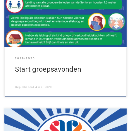
hebben onze groepen weer hun wekelijkse groepsavond! Hou je
van buitenspelen, maar ben je nog geen lid? Dan ben je van harte
welkom om mee te doen. Kijk hier even met welke groep je mee
kan doen. Lees hieronder goed de nieuwe […]
2019/2020
Start groepsavonden
Gepubliceerd
4 mei 2020