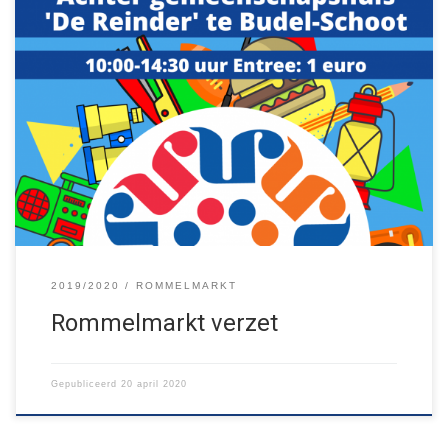
Eigenlijk zou over precies 2 weken onze jaarlijkse rommelmarkt
zijn. Helaas kan die dan niet doorgaan. We hebben deze
uitgesteld tot na de zomervakantie: op zondag 13 september
zullen we hopelijk alsnog een rommelmarkt houden in Budel-
Schoot! Zet het vast in je agenda!
2019/2020
ROMMELMARKT
Rommelmarkt verzet
Gepubliceerd
20 april 2020