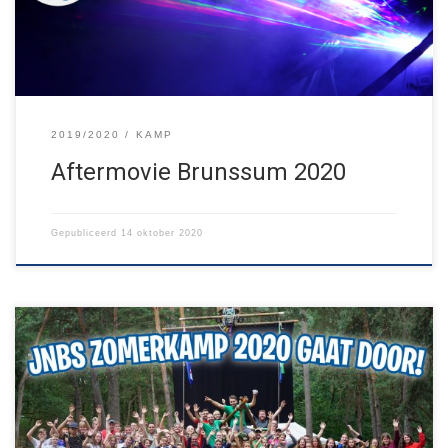
meer zomerkamp? […]
2019/2020
KAMP
Aftermovie Brunssum 2020
Gepubliceerd
14 oktober 2020
Deze week heeft de minister van Volksgezondheid groen licht
gegeven voor zomerkampen in Nederland. Dat betekent dat ons
kamp in Brunssum door kan gaan! Er is een uitgebreid
coronaprotocol en alle deelnemers moeten voor vertrek een