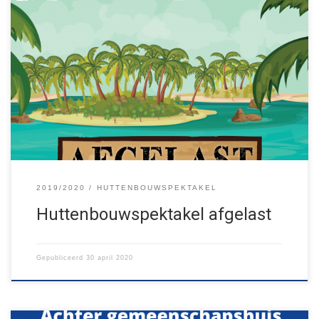
Eigenlijk zouden we nu druk bezig zijn met het verzamelen van
hout en spijkers voor het Huttenbouwspektakel, maar dat is dit
jaar helaas niet nodig.
Met pijn in het hart moeten we
meedelen dat editie 2020 niet door kan gaan. Wat nog wel kan:
de foto’s van de edities van […]
2019/2020
HUTTENBOUWSPEKTAKEL
Huttenbouwspektakel afgelast
Gepubliceerd
30 april 2020