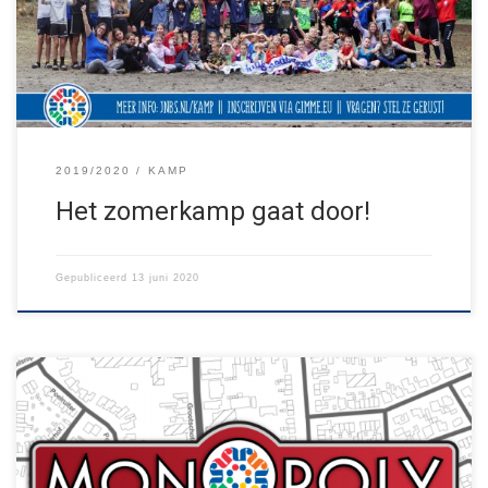
gezondheidscheck invullen. Ondanks de extra maatregelen gaan
we er weer een geweldige week van […]
2019/2020
KAMP
Het zomerkamp gaat door!
Gepubliceerd
13 juni 2020
Omdat er komende dagen fantastisch warm weer voorspeld is,
verlengen we het buitenspel MONOPOLY IN SCHOOT met een