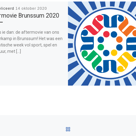
liceerd
14 oktober 2020
rmovie Brunssum 2020
s ie dan: de aftermovie van ons
kamp in Brunssum! Het was een
tische week vol sport, spel en
ur, met […]
TERUG NAAR BERICHTEN