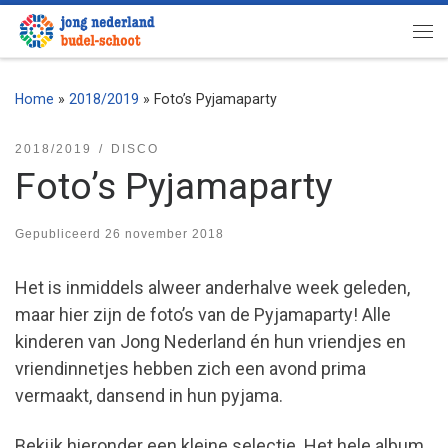
Ga naar inhoud
Me
Home
»
2018/2019
»
Foto’s Pyjamaparty
2018/2019
DISCO
Foto’s Pyjamaparty
Gepubliceerd
26 november 2018
Het is inmiddels alweer anderhalve week geleden,
maar hier zijn de foto’s van de Pyjamaparty! Alle
kinderen van Jong Nederland én hun vriendjes en
vriendinnetjes hebben zich een avond prima
vermaakt, dansend in hun pyjama.
Bekijk hieronder een kleine selectie. Het hele album