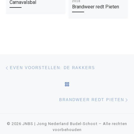
Carnavalsbal
2018
Brandweer redt Pieten
Bericht navigatie
Vorig bericht
EVEN VOORSTELLEN: DE RAKKERS
TERUG NAAR BERICHTEN
Vo
BRANDWEER REDT PIETEN
© 2026
JNBS | Jong Nederland Budel-Schoot
– Alle rechten
voorbehouden