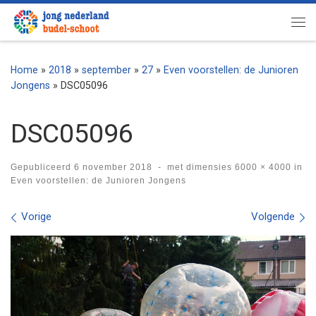
Ga naar inhoud
Me
Home
»
2018
»
september
»
27
»
Even voorstellen: de Junioren
Jongens
»
DSC05096
DSC05096
Gepubliceerd
6 november 2018
-
met dimensies
6000 × 4000
in
Even voorstellen: de Junioren Jongens
Afbeeldingen navigatie
Vorige
Volgende