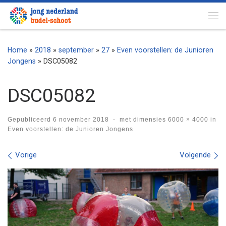
Ga naar inhoud
Me
Home
»
2018
»
september
»
27
»
Even voorstellen: de Junioren
Jongens
»
DSC05082
DSC05082
Gepubliceerd
6 november 2018
-
met dimensies
6000 × 4000
in
Even voorstellen: de Junioren Jongens
Afbeeldingen navigatie
Vorige
Volgende