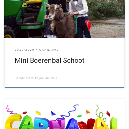
TOETERBAL, op zondag 2 februari! Myla en Roy, uit onze Zwaluw-
en Rakkergroep, hebben een primeur: zij zijn het allereerste mini-
boerenbruidspaar […]
2019/2020
CARNAVAL
Mini Boerenbal Schoot
Gepubliceerd
13 januari 2020
Op vrijdag 1 maart trappen we met Jong Nederland de carnaval