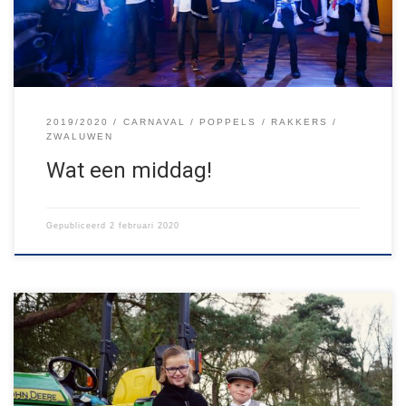
Poppels, Rakkers en Zwaluwen!
2019/2020
CARNAVAL
POPPELS
RAKKERS
ZWALUWEN
Wat een middag!
Gepubliceerd
2 februari 2020
Dit jaar zullen we voor het eerst géén Jong Nederland
carnavalsbal houden op de vrijdag voor carnaval. In plaats
daarvan organiseren we samen met CV De Toeters het JONG