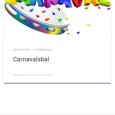
af met het enige echte Jong Nederland carnavalsbal! Het begint
om 19:00u in de Reinder en duurt tot 20:30u. Hierna zal het bal
worden voortgezet door de Toeters en de Feestbeesten met de
eerste editie van het Festibal! Dit […]
2018/2019
CARNAVAL
Carnavalsbal
Gepubliceerd
23 februari 2019