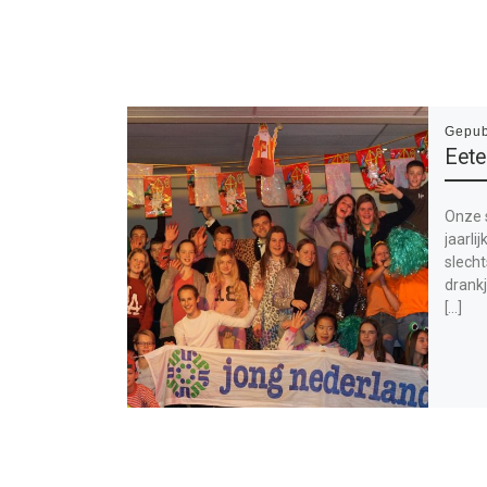
Gepub
Eete
Onze 
jaarli
slecht
drankj
[…]