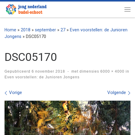
Ga naar inhoud
Me
Home
»
2018
»
september
»
27
»
Even voorstellen: de Junioren
Jongens
»
DSC05170
DSC05170
Gepubliceerd
6 november 2018
-
met dimensies
6000 × 4000
in
Even voorstellen: de Junioren Jongens
Afbeeldingen navigatie
Vorige
Volgende