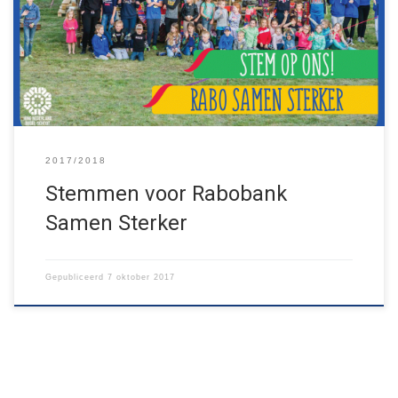
Rabobank maar liefst 115.000 euro! Wij hebben uw stem hard
nodig, zodat we ook dit jaar weer activiteiten zoals het
Huttenbouwspektakel neer kunnen zetten. Stemmen kan van 3
t/m 17 oktober via […]
2017/2018
Stemmen voor Rabobank
Samen Sterker
Gepubliceerd
7 oktober 2017