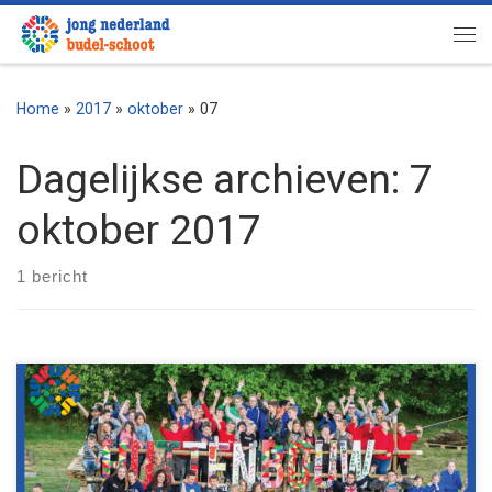
Ga naar inhoud
Me
Home
»
2017
»
oktober
»
07
Dagelijkse archieven:
7
oktober 2017
1 bericht
Net als voorgaande jaren doet Jong Nederland Budel-Schoot
weer mee aan Rabobank Samen Sterker. Dit jaar verdeelt de