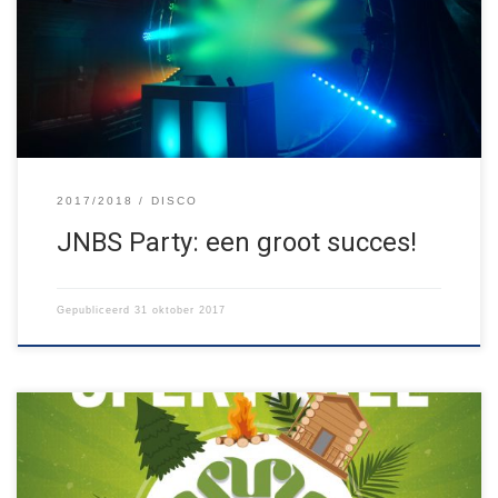
lekker gefeest!! Hier een piepkleine sfeerimpressie. Wil je nou
vaker langskomen bij JNBS? Dat kan! Bezoek een van onze
groepsavonden of stuur even een berichtje.
2017/2018
DISCO
JNBS Party: een groot succes!
Gepubliceerd
31 oktober 2017
Onder het motto van “je kunt het niet vroeg genoeg weten”,