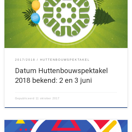
maken wij bij dezen alvast de datum voor Huttenbouwspektakel
2018 bekend! Het vindt komend jaar plaats op zaterdag 2 en
zondag 3 juni. Noteer de datum alvast je agenda en houd deze
website en onze Facebookpagina in de gaten […]
2017/2018
HUTTENBOUWSPEKTAKEL
Datum Huttenbouwspektakel
2018 bekend: 2 en 3 juni
Gepubliceerd
11 oktober 2017