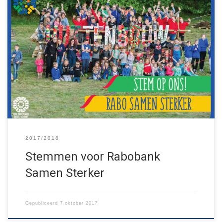
Net als voorgaande jaren doet Jong Nederland Budel-Schoot
weer mee aan Rabobank Samen Sterker. Dit jaar verdeelt de
Rabobank maar liefst 115.000 euro! Wij hebben uw stem hard
nodig, zodat we ook dit jaar weer activiteiten zoals het
Huttenbouwspektakel neer kunnen zetten. Stemmen kan van 3
t/m 17 oktober via […]
2017/2018
Stemmen voor Rabobank
Samen Sterker
Gepubliceerd
7 oktober 2017