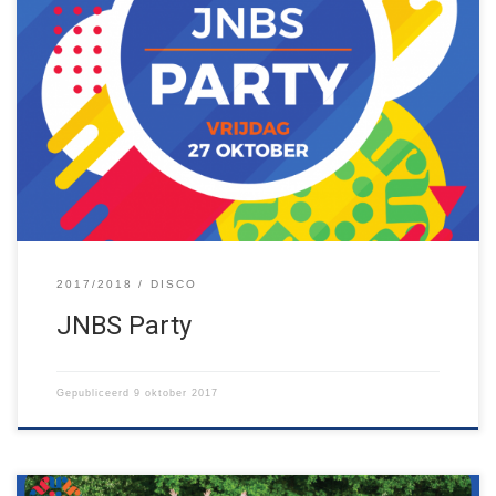
Jaja! Hij zit er weer aan te komen… onze jaarlijkse disco! Dit jaar
in een totaal nieuw jasje gegoten. De blokhut wordt omgetoverd
tot een heus festivalterrein met meerder podia. Wanneer dit is?
Op vrijdagavond 27 oktober! We zien jullie graag en vergeet niet
om zo veel mogelijk vriendjes en […]
2017/2018
DISCO
JNBS Party
Gepubliceerd
9 oktober 2017