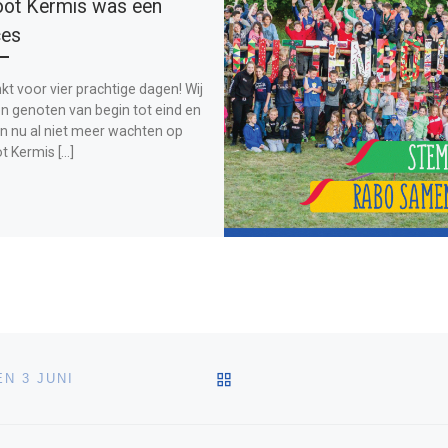
ot Kermis was een
ces
t voor vier prachtige dagen! Wij
n genoten van begin tot eind en
n nu al niet meer wachten op
t Kermis […]
TERUG NAAR BERICHTEN
N 3 JUNI