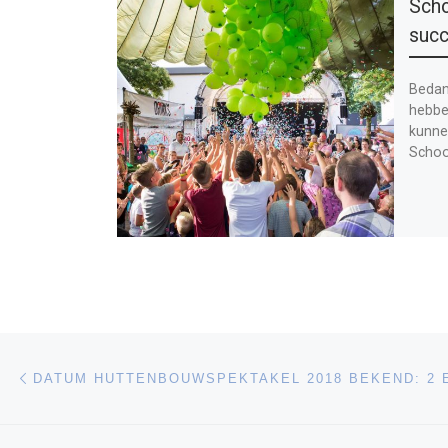
Scho
suc
Bedank
hebbe
kunne
Schoo
Bericht navigatie
Vorig bericht
DATUM HUTTENBOUWSPEKTAKEL 2018 BEKEND: 2 E