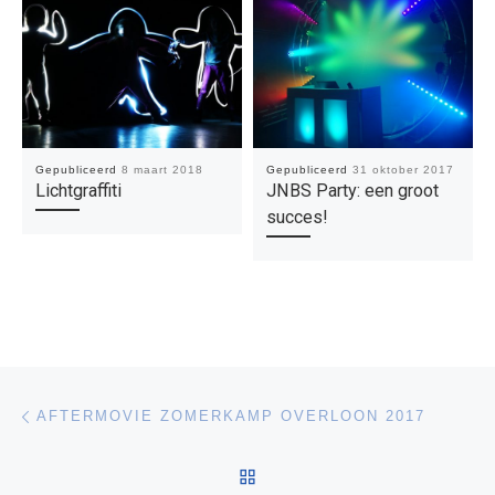
Gepubliceerd
8 maart 2018
Gepubliceerd
31 oktober 2017
Lichtgraffiti
JNBS Party: een groot
succes!
Bericht navigatie
Vorig bericht
AFTERMOVIE ZOMERKAMP OVERLOON 2017
TERUG NAAR BERICHTEN