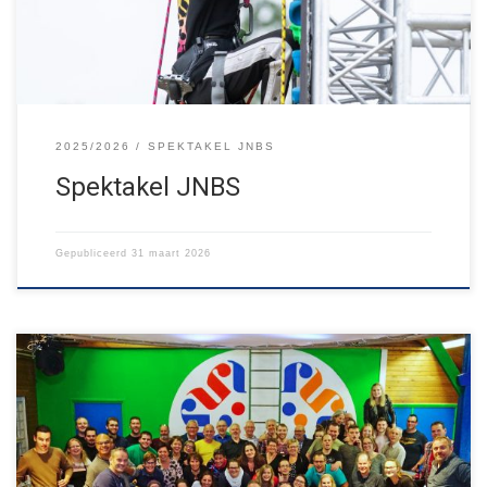
kijken terug op heel veel […]
2025/2026
SPEKTAKEL JNBS
Spektakel JNBS
Gepubliceerd
31 maart 2026
Op zaterdag 18 april organiseert Jong Nederland Budel-Schoot
weer een reünie voor alle huidige- en oud-leiding. In november
2018 organiseerden we voor het eerst een reünie. Iedereen die er
toen bij was, zal kunnen beamen dat het een bijzondere en