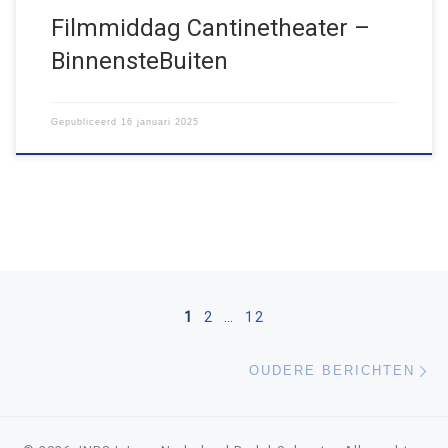
Filmmiddag Cantinetheater –
BinnensteBuiten
Gepubliceerd
16 januari 2025
Berichten navigatie
1
2
…
12
Ou
OUDERE BERICHTEN