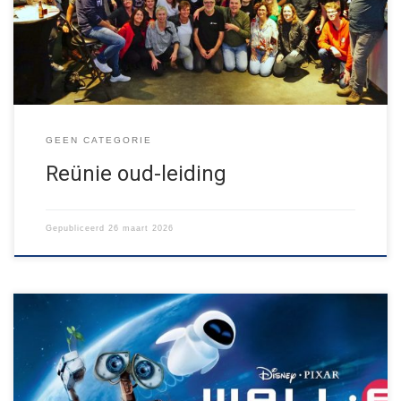
gezellige avond was! In 2026 bestaat Jong Nederland Budel-
Schoot 80 […]
GEEN CATEGORIE
Reünie oud-leiding
Gepubliceerd
26 maart 2026
In de toekomst is de aarde rommelig en zwaar vervuild, de
mensen zijn verdwenen, er is geen grassprietje te zien. Het