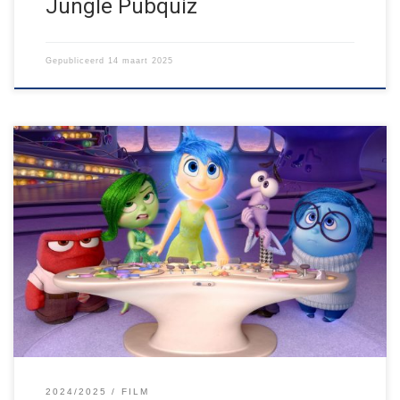
Jungle Pubquiz
Gepubliceerd
14 maart 2025
De elfjarige Riley verhuist naar een nieuwe stad en moet wennen
aan een nieuw huis, een nieuwe school en nieuwe vrienden. In
haar hoofd proberen vijf emoties – Vreugde, Verdriet, Woede,
Angst en Afkeer – haar door deze verandering heen te helpen.
Maar als Vreugde en Verdriet per ongeluk verdwalen […]
2024/2025
FILM