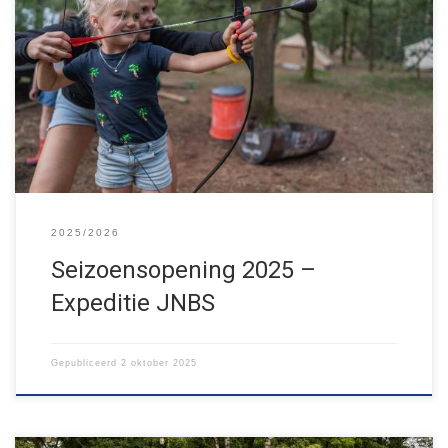
Het Jong Nederland seizoen is inmiddels weer begonnen, wat
betekent dat onze seizoensopening ook weer bijna voor de deur
staat! Op zondagmiddag 12 oktober organiseren wij onze
jaarlijkse seizoensopening in het thema: Expeditie JNBS. Samen
met je team ga je deze middag de strijd aan tegen alle andere
teams. Welk […]
2025/2026
Seizoensopening 2025 –
Expeditie JNBS
Gepubliceerd
2 oktober 2025