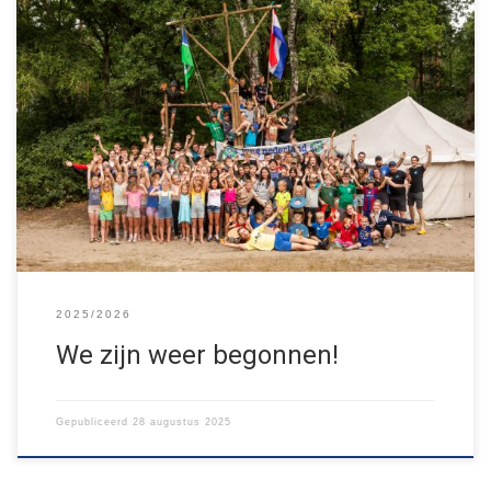
Na vier dagen feest op Schoot Kermis en een grandioos
zomerkamp is de zomervakantie weer voorbij. Dus: de
groepsavonden gaan weer beginnen! Vanaf maandag 25
augustus hebben alle groepen weer hun wekelijkse avond
vol sport, spel en avontuur in de natuur. Ook een keer meedoen?
Check in welke groep je welkom […]
2025/2026
We zijn weer begonnen!
Gepubliceerd
28 augustus 2025