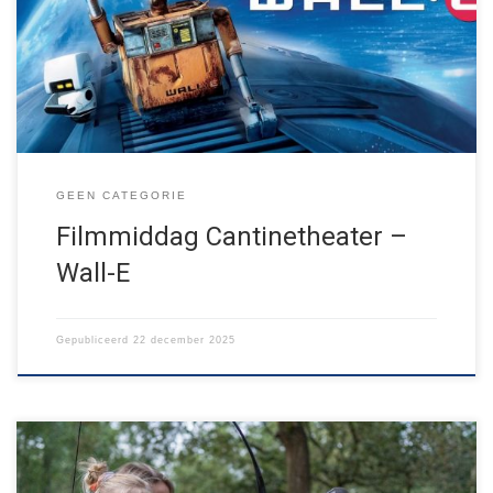
robotje Wall-E probeert dapper de troep op te ruimen. Dan landt
een ruimteschip, met daarin de mooie meisjesrobot EVE. Samen
reizen ze door het hele heelal en beginnen ze […]
GEEN CATEGORIE
Filmmiddag Cantinetheater –
Wall-E
Gepubliceerd
22 december 2025