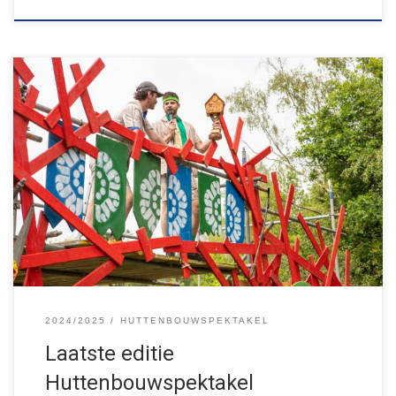
Het was een moeilijke beslissing, maar na 10 jaar timmeren gaan
we dit jaar de laatste editie van het Huttenbouwspektakel
organiseren! Op 7 en 8 juni mogen jullie het veld achter de St.
Andreasschool in Dorplein weer omtoveren tot timmerdorp. De
kaartverkoop start zaterdag 12 april om 12.00 – zorg […]
2024/2025
HUTTENBOUWSPEKTAKEL
Laatste editie
Huttenbouwspektakel