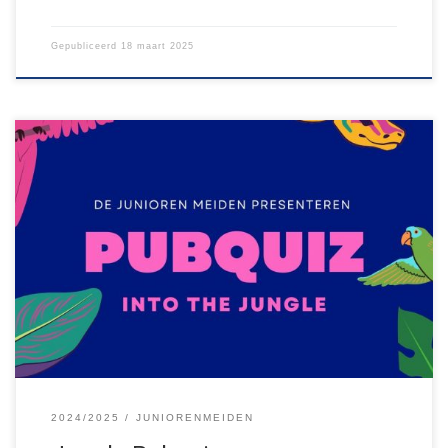
Gepubliceerd
18 maart 2025
Vrijdag 28 maart 2025 (nieuwe datum!) organiseren de Junioren
Meiden van JNBS een Pubquiz met het thema Jungle in de
blokhut in Schoot. Verwacht een avond vol vragen, opdrachten
en verrassingen, en natuurlijk vooral gezelligheid! De entree
bedraagt 10,50 euro per persoon, inclusief hapjes en je eerste
twee drankjes. De […]
2024/2025
JUNIORENMEIDEN