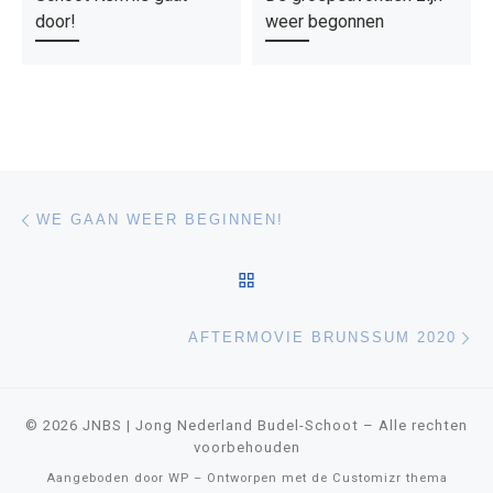
door!
weer begonnen
Bericht navigatie
Vorig bericht
WE GAAN WEER BEGINNEN!
TERUG NAAR BERICHTEN
Vo
AFTERMOVIE BRUNSSUM 2020
© 2026
JNBS | Jong Nederland Budel-Schoot
– Alle rechten
voorbehouden
Aangeboden door
WP
– Ontworpen met de
Customizr thema