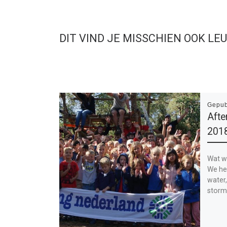
DIT VIND JE MISSCHIEN OOK LE
Gepub
Afte
201
Wat w
We he
water,
stormb