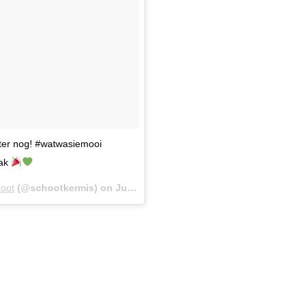
ter nog! #watwasiemooi
aak
oot
(@schootkermis) on
Jul 20, 2018 at 10:06am PDT