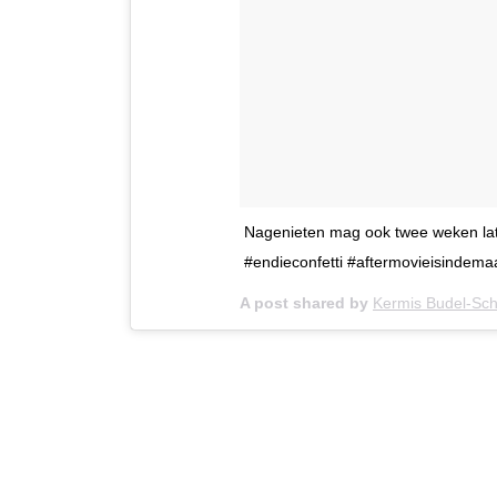
Nagenieten mag ook twee weken la
#endieconfetti #aftermovieisindem
A post shared by
Kermis Budel-Sch