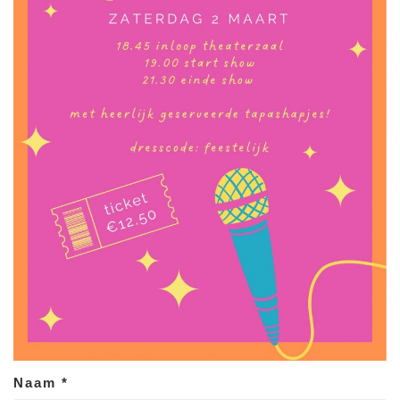
Naam
*