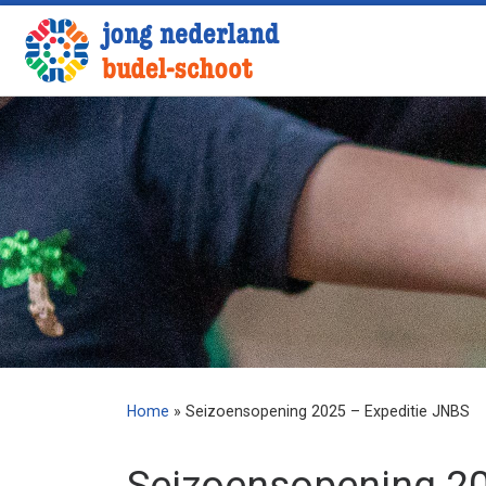
Ga naar inhoud
Home
»
Seizoensopening 2025 – Expeditie JNBS
Seizoensopening 20