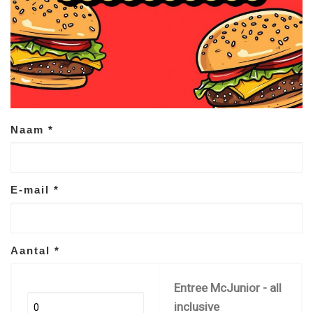
Naam
*
E-mail
*
Aantal
*
Entree McJunior - all
inclusive