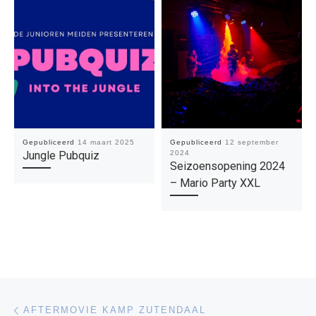
Gepubliceerd
14 maart 2025
Gepubliceerd
12 september
Jungle Pubquiz
2024
Seizoensopening 2024
– Mario Party XXL
Bericht navigatie
Vorig bericht
AFTERMOVIE KAMP ZUTENDAAL