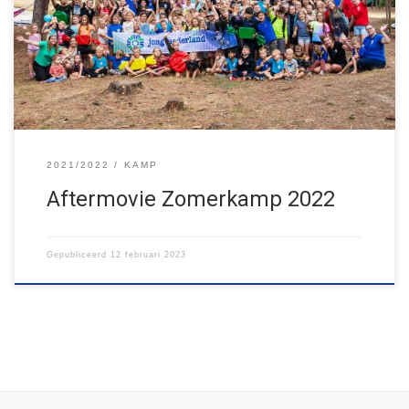
richting de bossen van Volmolen, voor een fantastische week
vol sport, spel en avontuur in de natuur. Met Willy Wonka, Spekje
en M&M; vlotten, boogschieten en droppings, en te […]
2021/2022
KAMP
Aftermovie Zomerkamp 2022
Gepubliceerd
12 februari 2023