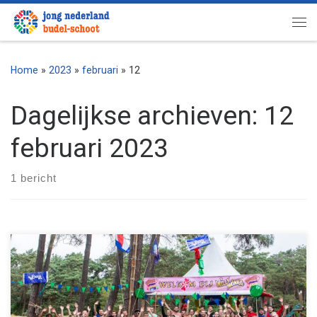
Ga naar inhoud
Me
Home
»
2023
»
februari
»
12
Dagelijkse archieven:
12
februari 2023
1 bericht
Licht uit, TV aan: hier is de aftermovie van ZOMERKAMP
VOLMOLEN 2022! Een half jaar geleden stapten we op de trein