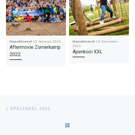
Gepubliceerd
12 februari 2023
Gepubliceerd
15 december
Aftermovie Zomerkamp
2021
Apenkooi XXL
2022
Bericht navigatie
Vorig bericht
SPELTAKEL 2021
TERUG NAAR BERICHTEN