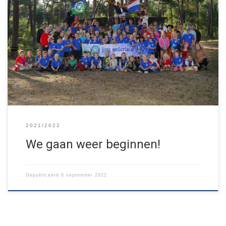
We zijn nog maar net uitgerust van het heerlijke zomerkamp in
Borkel, maar we gaan al weer los! Vanaf vandaag hebben al onze
groepen namelijk weer hun wekelijkse groepsavonden vol sport,
spel en avontuur! Wil jouw kind ook een keer meedoen? Wat leuk!
Kijk even op jnbs.nl/groepen om te zien […]
2021/2022
We gaan weer beginnen!
Gepubliceerd
6 september 2021