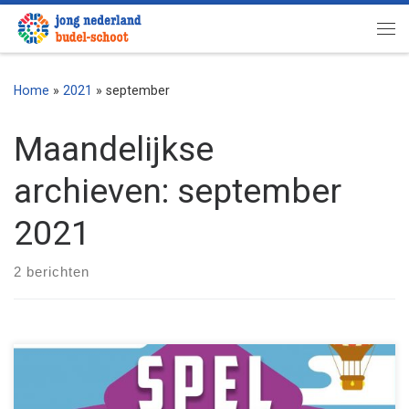
Ga naar inhoud
Me
Home
»
2021
»
september
Maandelijkse
archieven:
september
2021
2 berichten